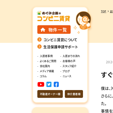
TOP
お
物件一覧
コンビニ賃貸について
生活保護申請サポート
入居者事例
入居までの流れ
よくあるご質問
お客様の声
202
会社案内
スタッフ紹介
メディア掲載
ブログ
す
コラム
ニュース
僕は、
不動産オーナー様
仲介業者様
さらに
た。
事情を