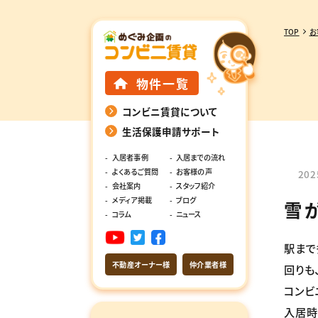
TOP
お
物件一覧
コンビニ賃貸について
生活保護申請サポート
入居者事例
入居までの流れ
よくあるご質問
お客様の声
202
会社案内
スタッフ紹介
メディア掲載
ブログ
雪
コラム
ニュース
駅まで
不動産オーナー様
仲介業者様
回りも
コンビ
入居時