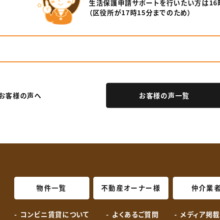
⽣活保護申請サポートを⾏いたい⽅は
1
（区役所が17時15分までのため）
お客様の声へ
お客様の声一覧
物件一覧
不動産オーナー様
仲介業
コンビニ賃貸について
よくあるご質問
メディア掲