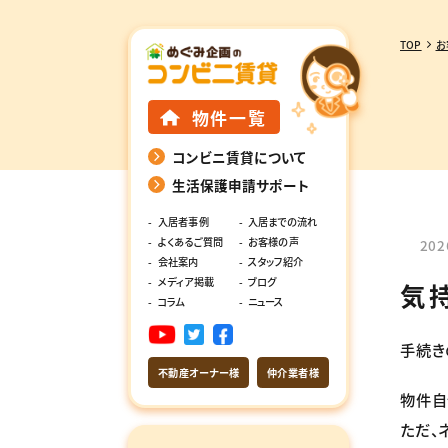
TOP
お
物件一覧
コンビニ賃貸について
生活保護申請サポート
入居者事例
入居までの流れ
よくあるご質問
お客様の声
202
会社案内
スタッフ紹介
メディア掲載
ブログ
気
コラム
ニュース
手続き
不動産オーナー様
仲介業者様
物件自
ただ、