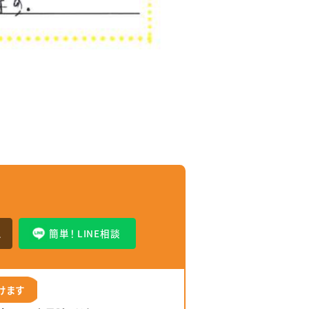
せ
ム
簡単！ LINE相談
けます