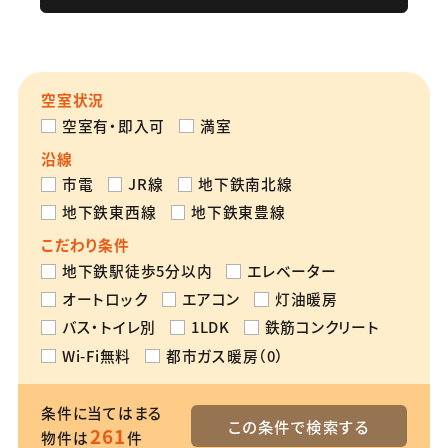
空室状況
空室有・即入可
満室
沿線
市電
JR線
地下鉄南北線
地下鉄東西線
地下鉄東豊線
こだわり条件
地下鉄駅徒歩5分以内
エレベーター
オートロック
エアコン
灯油暖房
バス・トイレ別
1LDK
鉄筋コンクリート
Wi-Fi無料
都市ガス暖房（0）
条件に当てはまる
この条件で検索する
261
物件は
件