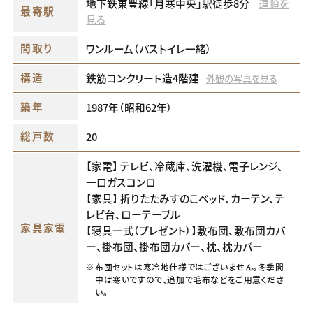
地下鉄東豊線「月寒中央」駅徒歩8分
道順を
最寄駅
見る
間取り
ワンルーム（バストイレ一緒）
構造
鉄筋コンクリート造4階建
外観の写真を見る
築年
1987年（昭和62年）
総戸数
20
【家電】 テレビ、冷蔵庫、洗濯機、電子レンジ、
一口ガスコンロ
【家具】 折りたたみすのこベッド、カーテン、テ
レビ台、ローテーブル
家具家電
【寝具一式（プレゼント）】敷布団、敷布団カバ
ー、掛布団、掛布団カバー、枕、枕カバー
※
布団セットは寒冷地仕様ではございません。冬季間
中は寒いですので、追加で毛布などをご用意くださ
い。