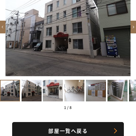
1
/
1
間取り図
1
/
1
間取り図
1
/
8
部屋一覧へ戻る