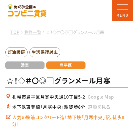
TOP
物件一覧
☆！◇＃〇◎▢グランメール月寒
灯油暖房
生活保護対応
満室
豊平区
☆！◇＃〇◎▢グランメール月寒
札幌市豊平区月寒中央通10丁目5-2
Google Map
地下鉄東豊線「月寒中央」駅徒歩8分
道順を見る
人気の鉄筋コンクリート造！地下鉄「月寒中央」駅、徒歩8
分！