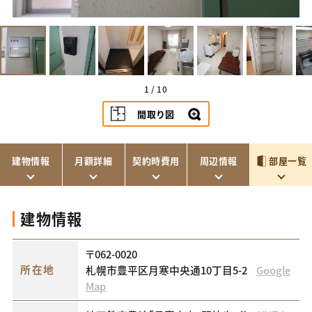
1
/
10
間取り図
建物情報
月額詳細
契約時費用
周辺情報
部屋一覧
建物情報
〒062-0020
所在地
札幌市豊平区月寒中央通10丁目5-2
Google
Map